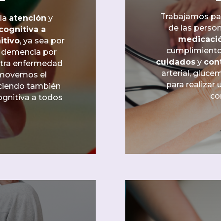
Trabajamos par
 la
atención
y
de las perso
cognitiva a
medicaci
itivo
, ya sea por
cumplimiento 
, demencia por
cuidados
y
con
otra enfermedad
arterial, gluce
omovemos el
para realizar
eciendo también
co
ognitiva a todos