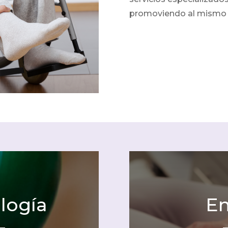
promoviendo al mismo
logía
En