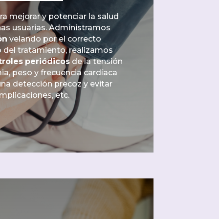
a mejorar y potenciar la salud
nas usuarias. Administramos
ón
velando por el correcto
del tratamiento, realizamos
troles
periódicos
de la tensión
mia, peso y frecuencia cardíaca
 una detección precoz y evitar
mplicaciones, etc.