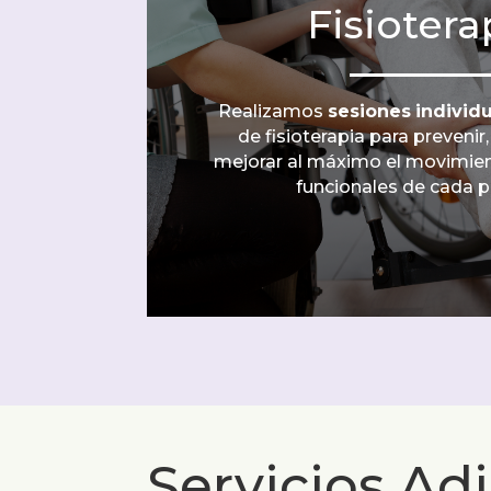
Fisiotera
Realizamos
sesiones
individ
de fisioterapia para preveni
mejorar al máximo el movimien
funcionales de cada p
Servicios Ad