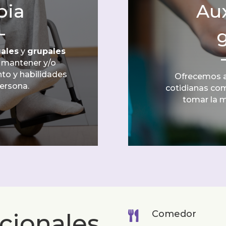
pia
Aux
g
uales
y
grupales
r, mantener y/o
to y habilidades
Ofrecemos 
ersona.
cotidianas com
tomar la m
Comedor
icionales
