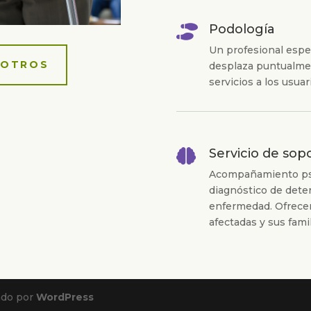
Podología

Un profesional espec
SOTROS
desplaza puntualmen
servicios a los usuar
Servicio de sopo

Acompañamiento psic
diagnóstico de deter
enfermedad. Ofrece
afectadas y sus fami
ado por
WordPress