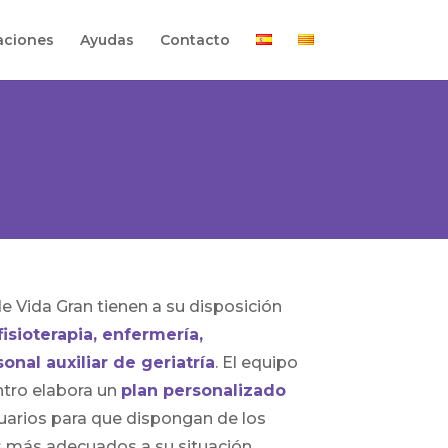
aciones
Ayudas
Contacto
e Vida Gran tienen a su disposición
isioterapia, enfermería,
onal auxiliar de geriatría
. El equipo
ntro elabora un
plan personalizado
uarios para que dispongan de los
s más adecuados a su situación